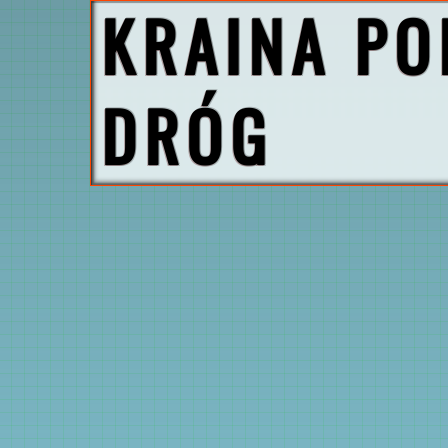
KRAINA PO
DRÓG